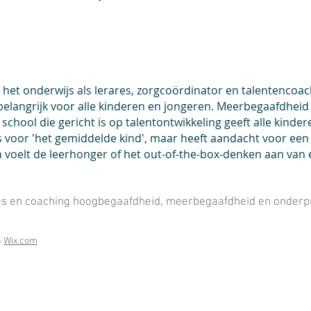
 in het onderwijs als lerares, zorgcoördinator en talentenco
 belangrijk voor alle kinderen en jongeren. Meerbegaafdhei
 school die gericht is op talentontwikkeling geeft alle kind
es voor 'het gemiddelde kind', maar heeft aandacht voor ee
 én voelt de leerhonger of het out-of-the-box-denken aan van e
es en coaching hoogbegaafdheid, meerbegaafdheid en onderp
h
Wix.com