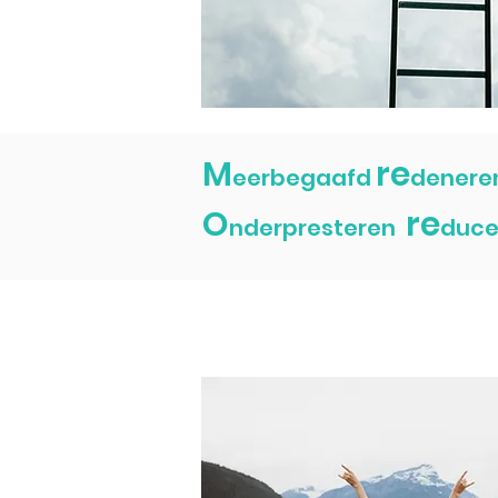
M
re
eerbegaafd
denere
O
re
nderpresteren
duce